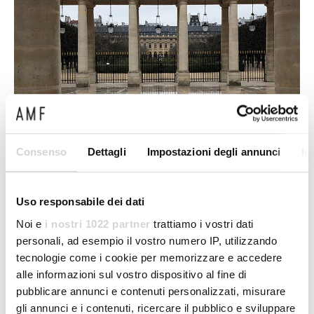
Consenso
Dettagli
Impostazioni degli annunci
In
News
22 April 2025
ESPACE D’O, AMF Group's new
Uso responsabile dei dati
location in Paris, opens at the Palais
Royal
Noi e
i nostri 1022 partner
trattiamo i vostri dati
personali, ad esempio il vostro numero IP, utilizzando
AMF Group’s new location arrives at the Palais
tecnologie come i cookie per memorizzare e accedere
Royal in Paris with spring, which is very fitting
alle informazioni sul vostro dispositivo al fine di
since ESPACE D’O represents the blooming of a
pubblicare annunci e contenuti personalizzati, misurare
gli annunci e i contenuti, ricercare il pubblico e sviluppare