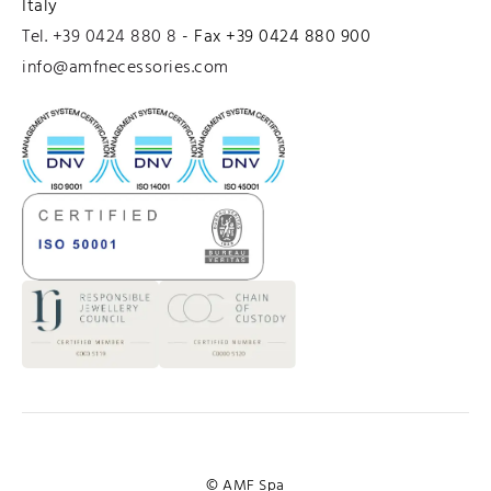
Italy
dalla Dichiarazione sui cookie.
Tel. +39 0424 880 8
- Fax +39 0424 880 900
Utilizziamo i cookie per personalizzare contenuti ed
info@amfnecessories.com
annunci, per fornire funzionalità dei social media e per
analizzare il nostro traffico. Condividiamo inoltre
informazioni sul modo in cui utilizza il nostro sito con i
nostri partner che si occupano di analisi dei dati web,
pubblicità e social media, i quali potrebbero combinarle
con altre informazioni che ha fornito loro o che hanno
raccolto dal suo utilizzo dei loro servizi.
© AMF Spa