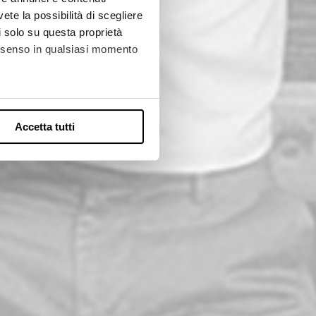
Y
vete la possibilità di scegliere
li solo su questa proprietà
R
consenso in qualsiasi momento
alche metro,
Accetta tutti
e specifiche (impronte
ezione dettagli
. Puoi
l media e per analizzare il
nostri partner che si occupano
azioni che ha fornito loro o