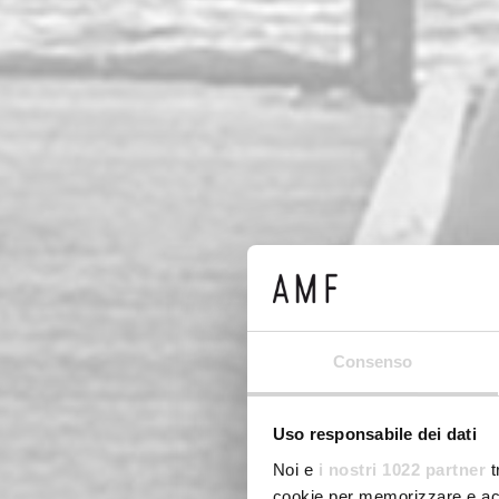
Consenso
Uso responsabile dei dati
Noi e
i nostri 1022 partner
t
cookie per memorizzare e acce