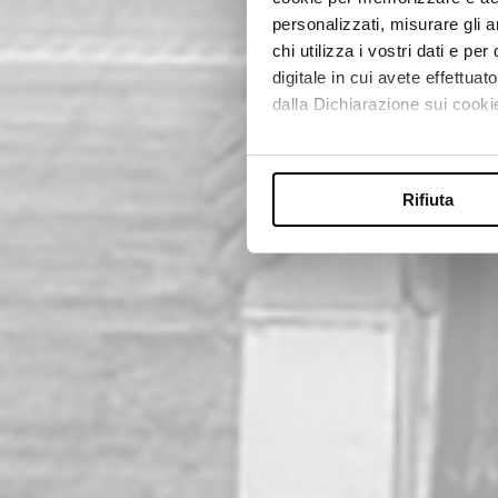
personalizzati, misurare gli an
chi utilizza i vostri dati e pe
digitale in cui avete effettua
dalla Dichiarazione sui cookie
Con il tuo consenso, vorrem
raccogliere informazi
Rifiuta
Identificare il tuo di
digitali).
Approfondisci come vengono el
modificare o ritirare il tuo 
Utilizziamo i cookie per perso
nostro traffico. Condividiamo 
di analisi dei dati web, pubbl
che hanno raccolto dal suo uti