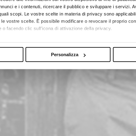
SOCIAL RESPONSIBILIT
nunci e i contenuti, ricercare il pubblico e sviluppare i servizi. A
r quali scopi. Le vostre scelte in materia di privacy sono applicabi
SHAPING THE FUTURE, TOGETHE
to le vostre scelte. È possibile modificare o revocare il proprio 
 o facendo clic sull'icona di attivazione della privacy.
mo anche:
oni sulla tua posizione geografica, con un'approssimazione di qu
Personalizza
spositivo, scansionandolo attivamente alla ricerca di caratteristich
aborati i tuoi dati personali e imposta le tue preferenze nella
s
consenso in qualsiasi momento dalla Dichiarazione sui cookie.
nalizzare contenuti ed annunci, per fornire funzionalità dei socia
inoltre informazioni sul modo in cui utilizza il nostro sito con i 
icità e social media, i quali potrebbero combinarle con altre inform
lizzo dei loro servizi.